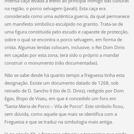
intensa caça levada a efeito ao principal inimigo das culturas
na região, o porco selvagem (javali). Esta caça era
considerada como uma autêntica guerra, da qual permanece
um manifesto simbólico esculpido no granito. Trata-se de
uma figura constituída pelo escudo e capacete de protecção,
sobre o qual se encontra o porco selvagem, em forma de
crista. Algumas lendas colocam, inclusive, o Rei Dom Dinis
em caçadas por esta zona, terá sido o próprio a mandar
construir o monumento (não documentadas).
Não se sabe desde há quanto tempo a freguesia tinha esta
designação. Existe um documento datado de 1268, sob
reinado de D. Sancho II (tio de D. Dinis), redigido por Dom
Egas, Bispo de Viseu, em que é concedido um foro em
“Santa Maria de Porco – Vila de Porco”. Este símbolo ficou,
sem dúvida, como aquele que mais se identifica com a
Freguesia e que se traduz na simbologia mais antiga.
Já no século XX, a freguesia adquiriu a toponímia que ainda