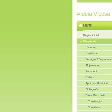
Aldeia Viçosa
MENU
Página inicial
Freguesia
História
Heráldica
Serviços / Empresas
Alojamento
Património
Cultura
Apoio ao Munícipe
Bibliografia
Casa Mortuária
Construção
Donativos