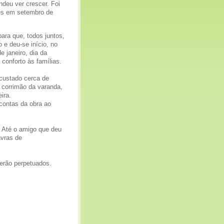
ndeu ver crescer. Foi
ções em setembro de
ara que, todos juntos,
 e deu-se início, no
 janeiro, dia da
 conforto às famílias.
 custado cerca de
 corrimão da varanda,
ira.
 contas da obra ao
. Até o amigo que deu
avras de
erão perpetuados.