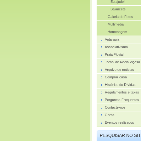
Eu ajudei!
Balancete
Galeria de Fotos
Multimédia
Homenagem
Autarquia
Associativismo
Praia Fluvial
Jornal de Aldeia Viçosa
Arquivo de notícias
Comprar casa
Histórico de Dívidas
Regulamentos e taxas
Perguntas Frequentes
Contacte-nos
Obras
Eventos realizados
PESQUISAR NO SI