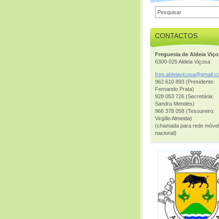
CONTACTOS
Freguesia de Aldeia Viç
6300-025 Aldeia Viçosa
freg.ald
eiavicos
a@gmail.
c
962 610 893 (Presidente:
Fernando Prata)
928 053 726 (Secretária:
Sandra Mendes)
966 378 058 (Tesoureiro:
Virgílio Almeida)
(chamada para rede móvel
nacional)