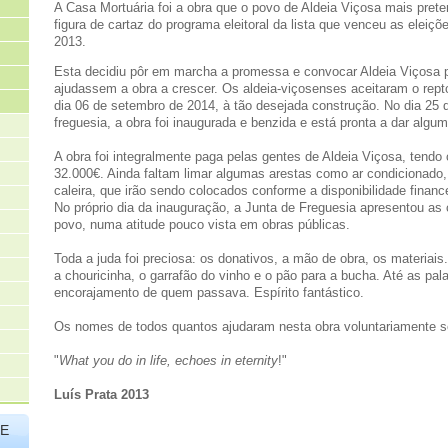
A Casa Mortuária foi a obra que o povo de Aldeia Viçosa mais prete
figura de cartaz do programa eleitoral da lista que venceu as elei
2013.
Esta decidiu pôr em marcha a promessa e convocar Aldeia Viçosa p
ajudassem a obra a crescer. Os aldeia-viçosenses aceitaram o repto
dia 06 de setembro de 2014, à tão desejada construção. No dia 25 de
freguesia, a obra foi inaugurada e benzida e está pronta a dar algum
A obra foi integralmente paga pelas gentes de Aldeia Viçosa, tendo
32.000€. Ainda faltam limar algumas arestas como ar condicionado,
caleira, que irão sendo colocados conforme a disponibilidade finance
No próprio dia da inauguração, a Junta de Freguesia apresentou as
povo, numa atitude pouco vista em obras públicas.
Toda a juda foi preciosa: os donativos, a mão de obra, os materiais
a chouricinha, o garrafão do vinho e o pão para a bucha. Até as pal
encorajamento de quem passava. Espírito fantástico.
Os nomes de todos quantos ajudaram nesta obra voluntariamente s
"
What you do in life, echoes in eternity
!"
Luís Prata 2013
TE