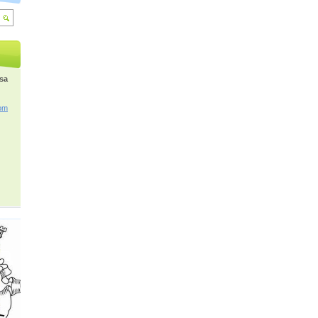
osa
om