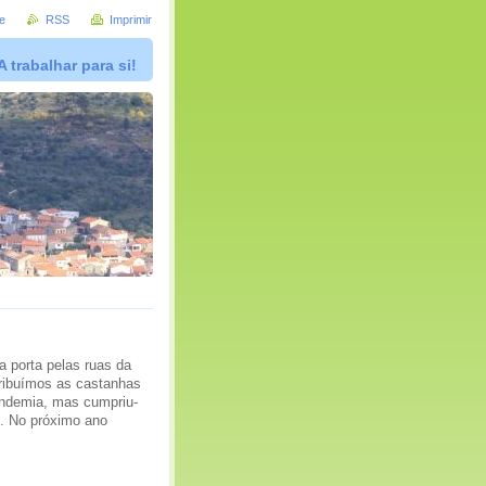
e
RSS
Imprimir
A trabalhar para si!
a porta pelas ruas da
tribuímos as castanhas
andemia, mas cumpriu-
). No próximo ano