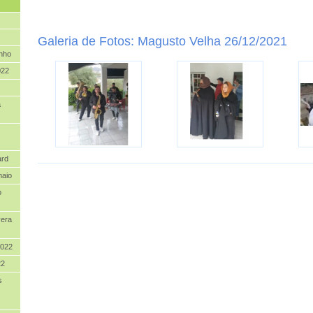
Galeria de Fotos: Magusto Velha 26/12/2021
inho
022
a
ard
maio
o
vera
2022
22
s