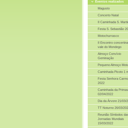
Eventos realizados
Magusto
Concerto Natal
II Caminhada S. Mart
Festa S. Sebastião 2
Motochurrasco
II Encontro concertin
vale do Mondego
Almoço Convívio
Geminação
Pequeno Almoço Mot
Caminhada Picoto 1 
Festa Senhora Carm
2022
Caminhada da Prima
02/04/2022
Dia da Árvore 21/03/
TT Noturno 26/03/20
Reunião Símbolos da
Jornadas Mundiais
15/03/2022