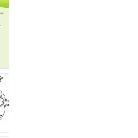
osa
om