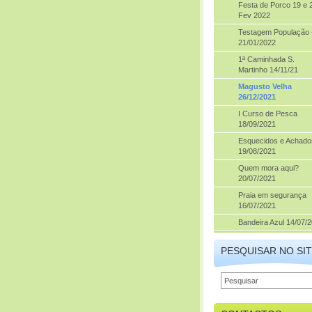
Festa de Porco 19 e 
Fev 2022
Testagem População 
21/01/2022
1ª Caminhada S.
Martinho 14/11/21
Magusto Velha
26/12/2021
I Curso de Pesca
18/09/2021
Esquecidos e Achado
19/08/2021
Quem mora aqui?
20/07/2021
Praia em segurança
16/07/2021
Bandeira Azul 14/07/
PESQUISAR NO SI