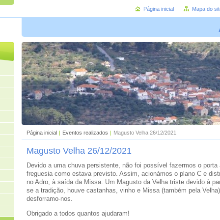
Página inicial
Mapa do sit
Página inicial
|
Eventos realizados
|
Magusto Velha 26/12/2021
Magusto Velha 26/12/2021
Devido a uma chuva persistente, não foi possível fazermos o porta 
freguesia como estava previsto. Assim, acionámos o plano C e dis
no Adro, à saída da Missa. Um Magusto da Velha triste devido à p
se a tradição, houve castanhas, vinho e Missa (também pela Velha
desforramo-nos.
Obrigado a todos quantos ajudaram!