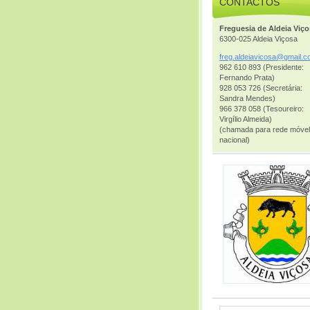
CONTACTOS
Freguesia de Aldeia Viç
6300-025 Aldeia Viçosa
freg.ald
eiavicos
a@gmail.
c
962 610 893 (Presidente:
Fernando Prata)
928 053 726 (Secretária:
Sandra Mendes)
966 378 058 (Tesoureiro:
Virgílio Almeida)
(chamada para rede móvel
nacional)