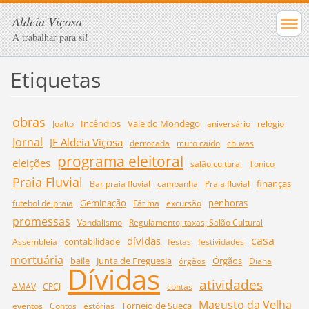
Aldeia Viçosa
A trabalhar para si!
Etiquetas
obras
Incêndios
Vale do Mondego
Joalto
aniversário
relógio
Jornal
JF Aldeia Viçosa
derrocada
muro caído
chuvas
programa eleitoral
eleições
salão cultural
Tonico
Praia Fluvial
finanças
Bar praia fluvial
campanha
Praia fluvial
Geminação
penhoras
futebol de praia
Fátima
excursão
promessas
Vandalismo
Regulamento; taxas; Salão Cultural
casa
dívidas
contabilidade
Assembleia
festas
festividades
mortuária
baile
Junta de Freguesia
Órgãos
órgãos
Diana
Dívidas
atividades
AMAV
CPCJ
contas
Magusto da Velha
Torneio de Sueca
eventos
Contos
estórias