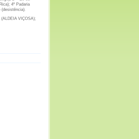
Rica); 4º Padaria
o (desistência).
RA (ALDEIA VIÇOSA);