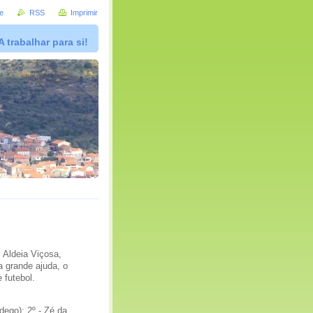
e
RSS
Imprimir
A trabalhar para si!
 Aldeia Viçosa,
 grande ajuda, o
 futebol.
dego); 2º - Zé da