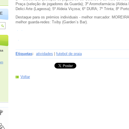
Praça (seleção de jogadores da Guarda); 3º Aromofarmácia (Aldeia 
Delici Arte (Lageosa); 5º Aldeia Viçosa; 6º DURA; 7º Trinta; 8º Port
TE
Destaque para os prémios individuais - melhor marcador: MOREI
melhor guarda-redes: Txiby (Garden´s Bar).
osa
Etiquetas
:
atividades
|
futebol de praia
om
Voltar