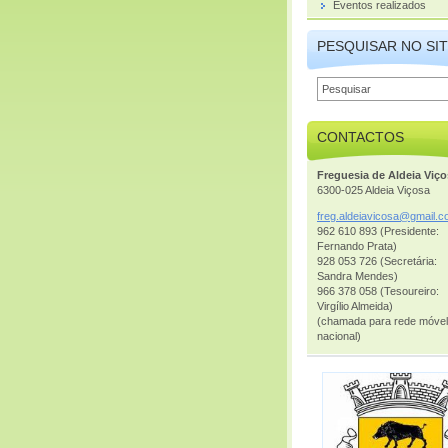
Eventos realizados
PESQUISAR NO SI
CONTACTOS
Freguesia de Aldeia Viç
6300-025 Aldeia Viçosa
freg.ald
eiavicos
a@gmail.
c
962 610 893 (Presidente:
Fernando Prata)
928 053 726 (Secretária:
Sandra Mendes)
966 378 058 (Tesoureiro:
Virgílio Almeida)
(chamada para rede móvel
nacional)