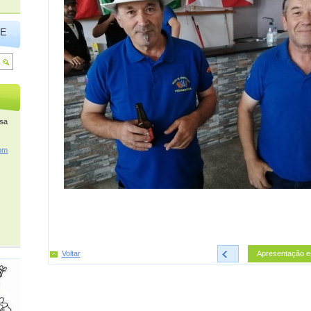
TE
osa
om
Voltar
<
Apresentação e