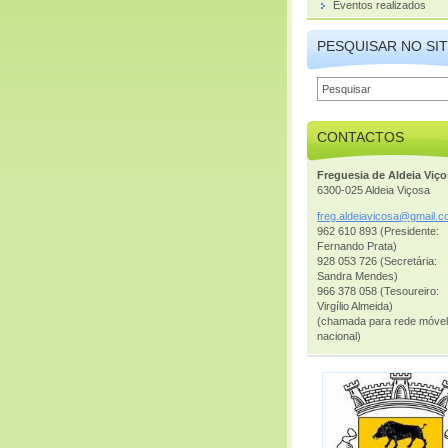
Eventos realizados
PESQUISAR NO SI
CONTACTOS
Freguesia de Aldeia Viç
6300-025 Aldeia Viçosa
freg.ald
eiavicos
a@gmail.
c
962 610 893 (Presidente:
Fernando Prata)
928 053 726 (Secretária:
Sandra Mendes)
966 378 058 (Tesoureiro:
Virgílio Almeida)
(chamada para rede móvel
nacional)