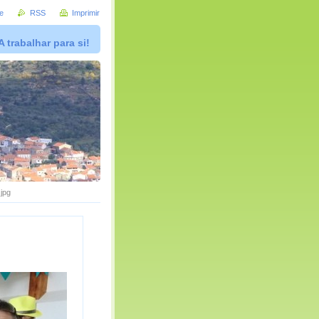
e
RSS
Imprimir
A trabalhar para si!
jpg