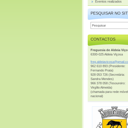
Eventos realizados
PESQUISAR NO SI
CONTACTOS
Freguesia de Aldeia Viç
6300-025 Aldeia Viçosa
freg.ald
eiavicos
a@gmail.
c
962 610 893 (Presidente:
Fernando Prata)
928 053 726 (Secretária:
Sandra Mendes)
966 378 058 (Tesoureiro:
Virgílio Almeida)
(chamada para rede móvel
nacional)