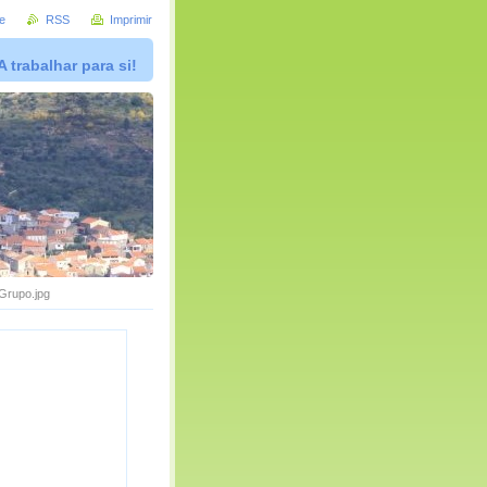
e
RSS
Imprimir
A trabalhar para si!
Grupo.jpg