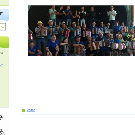
TE
osa
om
Voltar