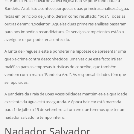
Este ano a Praia Fluvial de Aldeia Viçosa não se pôde candidatar à
Bandeira Azul. Isto acontece porque as duas primeiras análises à agua,
feitas em princípio de junho, deram como resultado: "boa". Todas as
outras deram: "Excelente". Aquelas duas
primeiras
análises bastaram
para nos impedir a recandidatura. Os serviços competentes estão a
averiguar o que pode ter acontecido.
A Junta de Freguesia está a ponderar na hipótese de apresentar uma
queixa-crime contra desconhecidos, uma vez que este facto irá ser
maléfico para as empresas turísticas do concelho, que também
vendem com a marca "Bandeira Azul". As responsabilidades têm que
ser apuradas.
A Bandeira da Praia de Boas Acessibilidades mantém-se e a qualidade
excelente da água está assegurada. A época balnear está marcada
para 1 de julho a 15 de setembro, altura em que teremos que ter um
nadador salvador a tempo inteiro.
Nadador Salvador